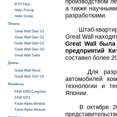
производством ле
BYD Flyer
а также научными
Hafei Princip
разработками.
Hafei Simbo
Пикапы
Штаб-квартира 
Great Wall Deer G1
Great Wall находят
Great Wall Deer G2
Great Wall был
Great Wall Deer G3
Great Wall Deer G5
предприятий Ки
Great Wall Sailor
составил более 20
Джипы
Great Wall Hover
Для разработк
Great Wall SUV G5
автомобилей ко
Минивэны
технологии и т
FAW 6350 CargoVan
Японии.
FAW 6371
Foton Alpha Minibus
В октябре 2004
Foton Alpha Minivan
представительств