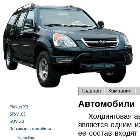
Главная
Компания
Автомобили
Pickup X3
SR-V X3
Холдинговая авто
SUV X3
является одним и
Легковые автомобили
ее состав входят
Hafei Brio