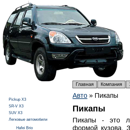
Главная
Компания
Авто
»
Пикапы
Pickup X3
SR-V X3
Пикапы
SUV X3
Пикапы - это л
Легковые автомобили
формой кузова. З
Hafei Brio