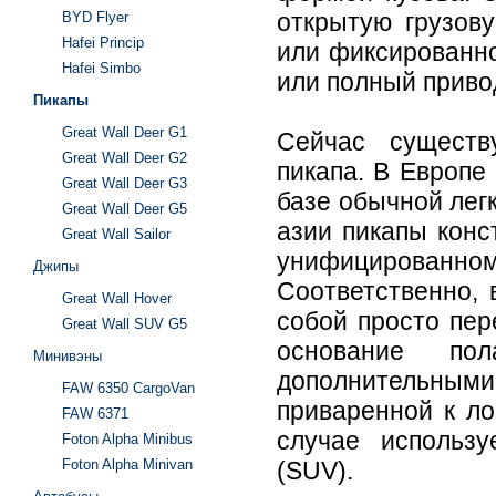
открытую грузов
BYD Flyer
Hafei Princip
или фиксированно
Hafei Simbo
или полный приво
Пикапы
Great Wall Deer G1
Сейчас существ
Great Wall Deer G2
пикапа. В Европе
Great Wall Deer G3
базе обычной лег
Great Wall Deer G5
азии пикапы конс
Great Wall Sailor
унифицированном
Джипы
Соответственно, 
Great Wall Hover
собой просто пер
Great Wall SUV G5
основание по
Минивэны
дополнительны
FAW 6350 CargoVan
приваренной к л
FAW 6371
случае использу
Foton Alpha Minibus
Foton Alpha Minivan
(SUV).