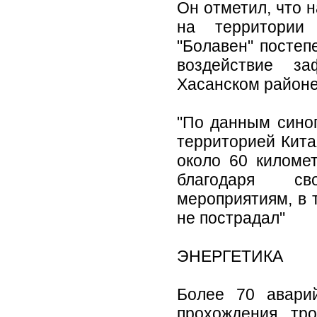
Он отметил, что н
на территории 
"Болавен" постеп
воздействие з
Хасанском районе
"По данным синоп
территорией Кита
около 60 киломе
благодаря св
мероприятиям, в 
не пострадал"
ЭНЕРГЕТИКА
Более 70 авари
прохождения тро