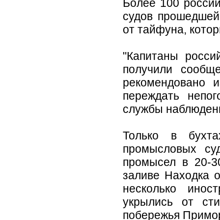
Более 100 росси
судов прошедшей
от тайфуна, кото
"Капитаны росси
получили сообщ
рекомендовано и
переждать непог
службы наблюден
Только в бухт
промысловых су
промысел в 20-3
заливе Находка о
несколько инос
укрылись от ст
побережья Примо