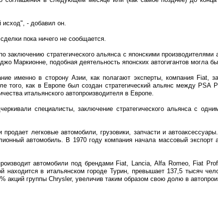
исход", - добавил он.
делки пока ничего не сообщается.
по заключению стратегического альянса с японскими производителями 
рджо Маркионне, подобная деятельность японских автогигантов могла б
ние именно в сторону Азии, как полагают эксперты, компания Fiat,
ле того, как в Европе был создан стратегический альянс между PSA Peu
чества итальянского автопроизводителя в Европе.
дчеркивали специалисты, заключение стратегического альянса с одним
 продает легковые автомобили, грузовики, запчасти и автоаксессуары
ионный автомобиль. В 1970 году компания начала массовый экспорт 
производит автомобили под брендами Fiat, Lancia, Alfa Romeo, Fiat Prof
ой находится в итальянском городе Турин, превышает 137,5 тысяч чел
% акций группы Сhrysler, увеличив таким образом свою долю в автопро