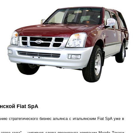
нской Fiat SpA
нию стратегического бизнес альянса с итальянским Fiat SpA уже в
того года", - цитирует слова президента компании Mazda Такаси