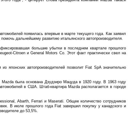
автомобилей появилась впервые в марте текущего года. Как заявил
ы помочь дальнейшему развитию итальянского автопроизводителя.
 зафиксировавшая большие убытки в последнем квартале прошлого
geot-Citroen и General Motors Co. Этот факт практически свел на
 из японских автопроизводителей позволит Fiat SpA значительно
. Mazda была основана Дзудзиро Мацуда в 1920 году. В 1963 году
автомобилей в США. Штаб-квартира Mazda располагается в городе
essional, Abarth, Ferrari и Maserati. Общее количество сотрудников
овек. В июле прошлого года Fiat завершил покупку у канадского и
изводителе до 53,5%.