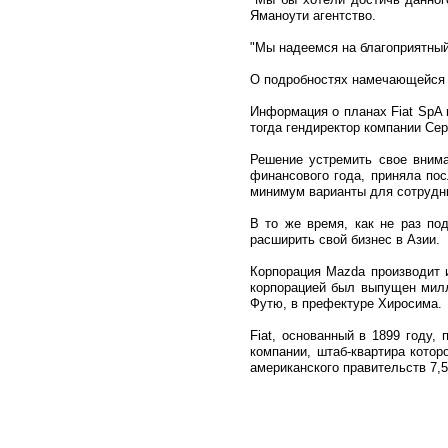
Яманоути агентство.
"Мы надеемся на благоприятный 
О подробностях намечающейся с
Информация о планах Fiat SpA 
тогда гендиректор компании Се
Решение устремить свое внима
финансового года, приняла пос
минимум варианты для сотрудни
В то же время, как не раз по
расширить свой бизнес в Азии.
Корпорация Mazda производит и
корпорацией был выпущен милл
Футю, в префектуре Хиросима.
Fiat, основанный в 1899 году, 
компании, штаб-квартира котор
американского правительств 7,5