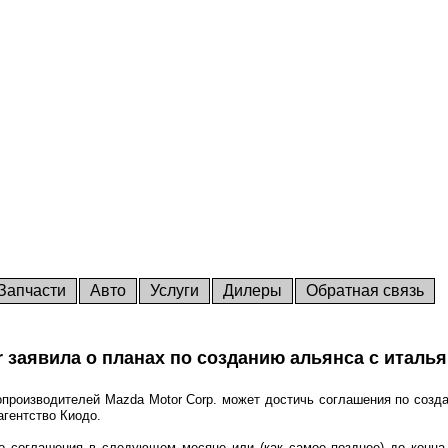
Запчасти
Авто
Услуги
Дилеры
Обратная связь
 заявила о планах по созданию альянса с италья
производителей Mazda Motor Corp. может достичь соглашения по созда
гентство Киодо.
о соглашения в следующем месяце или (как самое позднее) до конца э