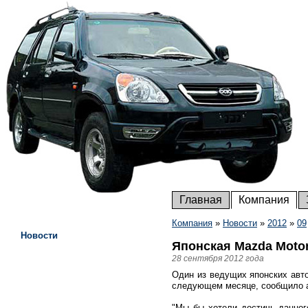
Главная
Компания
Компания
»
Новости
»
2012
»
09
Новости
Японская Mazda Motor
28 сентября 2012 года
Один из ведущих японских авто
следующем месяце, сообщило а
"Мы бы хотели достичь данног