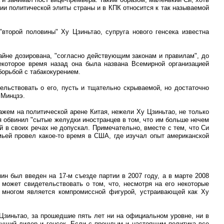
ии политической элиты страны и в КПК относится к так называемой
второй половины" Ху Цзиньтао, супруга нового генсека известна
райне дозирована, "согласно действующим законам и правилам", до
екоторое время назад она была названа Всемирной организацией
орьбой с табакокурением.
ельствовать о его, пусть и тщательно скрываемой, но достаточно
 Минцзэ.
ажем на политической арене Китая, нежели Ху Цзиньтао, не только
тая обвинил "сытые желудки иностранцев в том, что им больше нечем
 в своих речах не допускал. Примечательно, вместе с тем, что Си
мьей провел какое-то время в США, где изучал опыт американской
 был введен на 17-м съезде партии в 2007 году, а в марте 2008
может свидетельствовать о том, что, несмотря на его некоторые
во многом является компромиссной фигурой, устраивающей как Ху
 Цзиньтао, за прошедшие пять лет ни на официальном уровне, ни в
удущий лидер и генсек. Если с прошлым и настоящим политика все