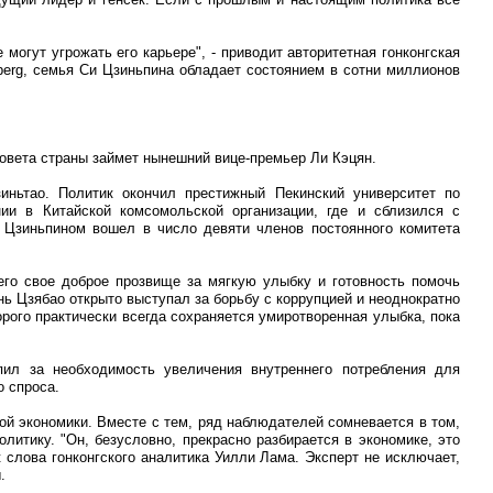
 могут угрожать его карьере", - приводит авторитетная гонконгская
mberg, семья Си Цзиньпина обладает состоянием в сотни миллионов
совета страны займет нынешний вице-премьер Ли Кэцян.
иньтао. Политик окончил престижный Пекинский университет по
нии в Китайской комсомольской организации, где и сблизился с
 Цзиньпином вошел в число девяти членов постоянного комитета
его свое доброе прозвище за мягкую улыбку и готовность помочь
ь Цзябао открыто выступал за борьбу с коррупцией и неоднократно
рого практически всегда сохраняется умиротворенная улыбка, пока
ил за необходимость увеличения внутреннего потребления для
о спроса.
кой экономики. Вместе с тем, ряд наблюдателей сомневается в том,
литику. "Он, безусловно, прекрасно разбирается в экономике, это
t слова гонконгского аналитика Уилли Лама. Эксперт не исключает,
.