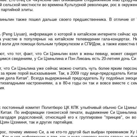
ой сельской местности во времена Культурной революции, рос в окружен
 партийной элиты.
иньпин также пошел дальше своего предшественника. В отличие от "
(Peng Liyuan), информация о которой в китайском интернете сейчас к
 участие в популярных на китайском телевидении гала-концертах. Н
 воли для помощи больным туберкулезом и СПИДом, а также известна б
т, что тот, факт, что Си Цзиньпин взял в жены певицу, может свидет
мся сведениям, у Си Цзиньпина и Пэн Лиюань есть 20-летняя дочь Си
т, что Си Цзньпина уже сейчас можно считать чуть более ярким персон
и за яркие порой высказывания. Так, в 2009 году вице-председатель Ки
нние дела Китая". Всегда выдержанный председатель Ху подобных эмоций
тизападными настроениями, а в 80-е годы он так и вовсе вместе с се
ия.
к постоянный комитет Политбюро ЦК КПК улыбчивый обычно Си Цзиньпин
 Китая. По информации гонконгской печати, выдвижение Си Цзиньпина 
лагодаря родословной, относящей его к группировке "принцев", он 
Цзян Цзэминя, так и других партийцев.
прос, почему именно Си, а не кто-то другой был выбран преемником Ху
. Как и нет информации о том, как и куда намерен вести страну ее б