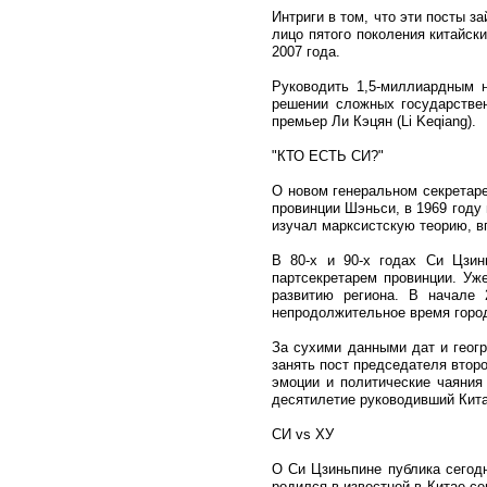
Интриги в том, что эти посты з
лицо пятого поколения китайск
2007 года.
Руководить 1,5-миллиардным н
решении сложных государствен
премьер Ли Кэцян (Li Keqiang).
"КТО ЕСТЬ СИ?"
О новом генеральном секретаре
провинции Шэньси, в 1969 году
изучал марксистскую теорию, в
В 80-х и 90-х годах Си Цзин
партсекретарем провинции. Уж
развитию региона. В начале
непродолжительное время горо
За сухими данными дат и геогр
занять пост председателя второ
эмоции и политические чаяния
десятилетие руководивший Кита
СИ vs ХУ
О Си Цзиньпине публика сегодн
родился в известной в Китае с