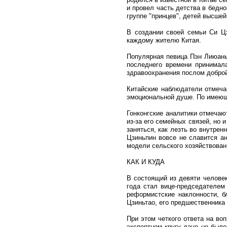
и провел часть детства в бедн
группе "принцев", детей высшей
В создании своей семьи Си Цз
каждому жителю Китая.
Популярная певица Пэн Лиюань 
последнего времени принимала
здравоохранения послом доброй
Китайские наблюдатели отмечаю
эмоциональной душе. По имеющи
Гонконгские аналитики отмечаю
из-за его семейных связей, но 
заняться, как лезть во внутре
Цзиньпин вовсе не славится ан
модели сельского хозяйствован
КАК И КУДА
В состоящий из девяти челове
года стал вице-председателем
реформистские наклонности, б
Цзиньтао, его предшественника 
При этом четкого ответа на во
экспертном кругу дано не было