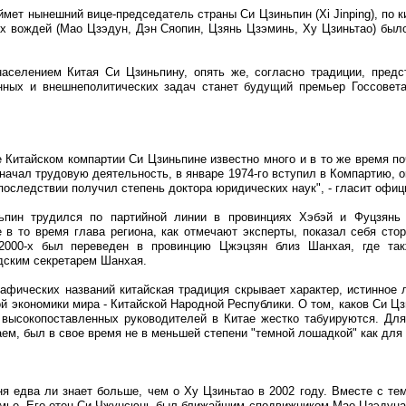
аймет нынешний вице-председатель страны Си Цзиньпин (Xi Jinping), по 
их вождей (Мао Цзэдун, Дэн Сяопин, Цзянь Цзэминь, Ху Цзиньтао) бы
аселением Китая Си Цзиньпину, опять же, согласно традиции, предс
ных и внешнеполитических задач станет будущий премьер Госсовета 
 Китайском компартии Си Цзиньпине известно много и в то же время поч
 начал трудовую деятельность, в январе 1974-го вступил в Компартию, 
последствии получил степень доктора юридических наук", - гласит офи
ьпин трудился по партийной линии в провинциях Хэбэй и Фуцзянь 
е в то время глава региона, как отмечают эксперты, показал себя ст
 2000-х был переведен в провинцию Цжэцзян близ Шанхая, где так
дским секретарем Шанхая.
афических названий китайская традиция скрывает характер, истинное 
й экономики мира - Китайской Народной Республики. О том, каков Си Цз
 высокопоставленных руководителей в Китае жестко табуируются. Для 
ем, был в свое время не в меньшей степени "темной лошадкой" как для 
я едва ли знает больше, чем о Ху Цзиньтао в 2002 году. Вместе с тем,
емье. Его отец Си Чжунсюнь был ближайшим сподвижником Мао Цзэдуна 