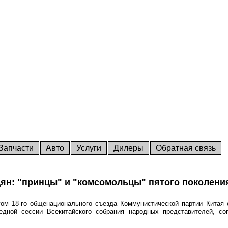
Запчасти
Авто
Услуги
Дилеры
Обратная связь
цян: "принцы" и "комсомольцы" пятого поколени
ом 18-го общенационального съезда Коммунистической партии Китая ст
едной сессии Всекитайского собрания народных представителей, со