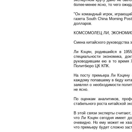
более-менее ясно, то чего ожид
"Он командный игрок, играющий 
газета South China Morning Po
долларов.
КОМСОМОЛЕЦ ЛИ, ЭКОНОМИС
Смена китайского руководства 
Ли Кэцян, родившийся в 1955
специальности экономика, док
руководившим ею в то время Х
Политбюро ЦК КПК.
На посту премьера Ли Кэцяну 
каждому попавшему в беду кита
заявлял о необходимости полит
не ясно.
По оценкам аналитиков, проф
стабильного роста китайской э
В этой связи эксперты считают,
что Ли Кэцян сегодня имеет до
очевидно. Но ему может не хва
что премьеру будет сложно зас