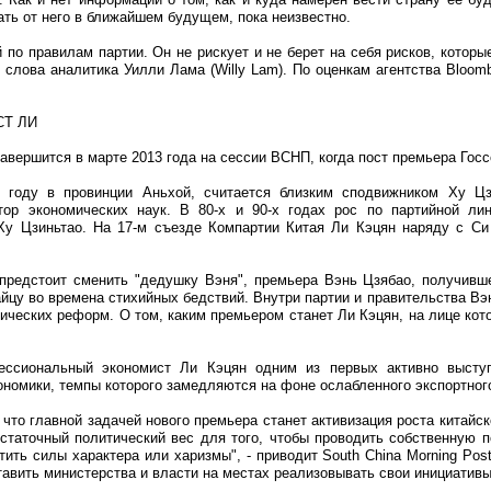
ать от него в ближайшем будущем, пока неизвестно.
по правилам партии. Он не рискует и не берет на себя рисков, которые
st слова аналитика Уилли Лама (Willy Lam). По оценкам агентства Bloo
Т ЛИ
завершится в марте 2013 года на сессии ВСНП, когда пост премьера Гос
 году в провинции Аньхой, считается близким сподвижником Ху Цз
тор экономических наук. В 80-х и 90-х годах рос по партийной ли
у Цзиньтао. На 17-м съезде Компартии Китая Ли Кэцян наряду с Си
предстоит сменить "дедушку Вэня", премьера Вэнь Цзябао, получивш
йцу во времена стихийных бедствий. Внутри партии и правительства Вэн
ических реформ. О том, каким премьером станет Ли Кэцян, на лице кото
ессиональный экономист Ли Кэцян одним из первых активно выступ
кономики, темпы которого замедляются на фоне ослабленного экспортног
 что главной задачей нового премьера станет активизация роста китайс
статочный политический вес для того, чтобы проводить собственную по
тить силы характера или харизмы", - приводит South China Morning Pos
тавить министерства и власти на местах реализовывать свои инициативы