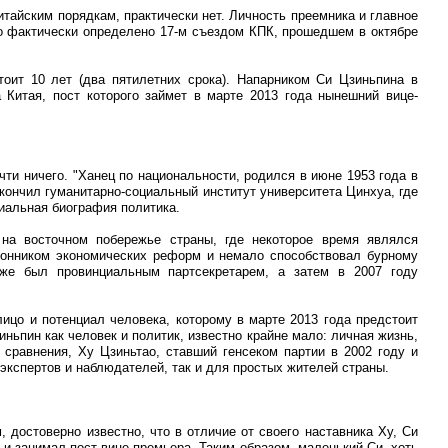
китайским порядкам, практически нет. Личность преемника и главное
ло фактически определено 17-м съездом КПК, прошедшем в октябре
тоит 10 лет (два пятилетних срока). Напарником Си Цзиньпина в
Китая, пост которого займет в марте 2013 года нынешний вице-
ти ничего. "Ханец по национальности, родился в июне 1953 года в
окончил гуманитарно-социальный институт университета Цинхуа, где
циальная биография политика.
на восточном побережье страны, где некоторое время являлся
оронником экономических реформ и немало способствовал бурному
же был провинциальным партсекретарем, а затем в 2007 году
лицо и потенциал человека, которому в марте 2013 года предстоит
иньпин как человек и политик, известно крайне мало: личная жизнь,
сравнения, Ху Цзиньтао, ставший генсеком партии в 2002 году и
экспертов и наблюдателей, так и для простых жителей страны.
 достоверно известно, что в отличие от своего наставника Ху, Си
и занимал пост вице-премьера. Таким образом, маленький Си, хоть