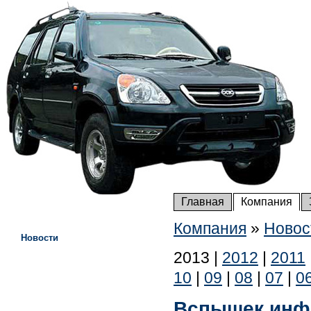
Главная
Компания
Компания
»
Новос
Новости
2013
|
2012
|
2011
10
|
09
|
08
|
07
|
0
Вспышек инфе