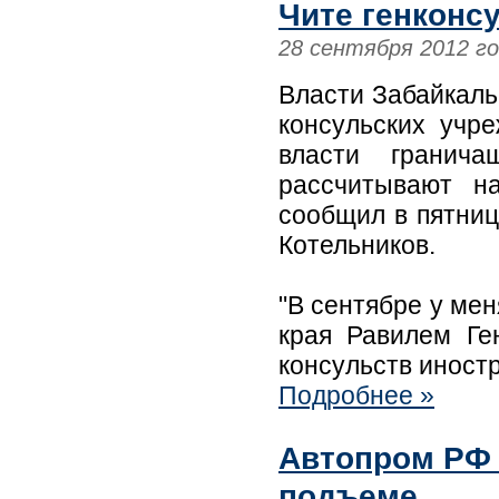
Чите генконс
28 сентября 2012 г
Власти Забайкаль
консульских учр
власти гранич
рассчитывают н
сообщил в пятниц
Котельников.
"В сентябре у ме
края Равилем Ге
консульств иност
Подробнее »
Автопром РФ 
подъеме