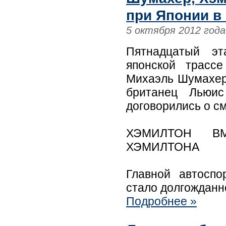
при Японии в
5 октября 2012 года
Пятнадцатый эт
японской трасс
Михаэль Шумахер
британец Льюи
договорились о с
ХЭМИЛТОН В
ХЭМИЛТОНА
Главной автосп
стало долгожданн
Подробнее »